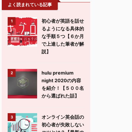
よく読まれている記事
初心者が英語を話せ
1
るようになる具体的
な手順５つ【６か月
で上達した筆者が解
説】
hulu premium
2
night 2020の内容
を紹介！【５００名
から選ばれた話】
オンライン英会話の
3
初心者が失敗しない