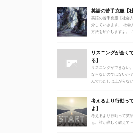
英語の苦手克服【
英語の苦手克服【社会人
介していきます。 社会
方法を紹介しますよ。 こ
リスニングが全く
る】
リスニングができない
ならないのではないか
んでわたしは上がらないん
考えるより行動っ
よ】
考えるより行動って英
ぁ。誰か詳しく教えて