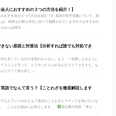
社会人におすすめの３つの方法を紹介！】
のおすすめの３つの方法を紹介！】 英語の苦手克服について、紹
人は、時間も行動も学生に比べて制限されていますのでおすすめの
れから説明す ...
できない原因と対策法【分析すれば誰でも対処でき
。何を言っているのか全然わからない。もう、一生聞こえるように
？リスニング力って、どうやったら上がるんだろう？そもそも、な
だろう？誰か詳し ...
て英語でなんて言う？【ことわざを徹底解説します
語でなんていうのかなぁ？英語のことわざとマインドを知りたいな
～。 こんなお悩みにお答えします。
本記事の内容 ・考え ...