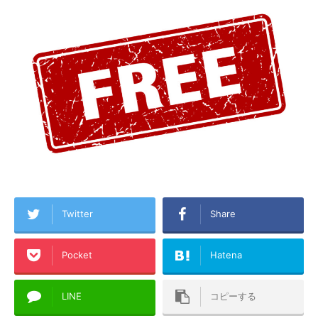
Twitter
Share
Pocket
Hatena
LINE
コピーする