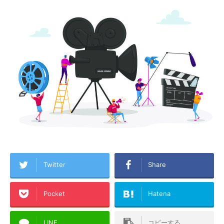
Twitter
Share
Pocket
Hatena
LINE
コピーする