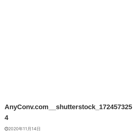
AnyConv.com__shutterstock_172457325
4
2020年11月14日