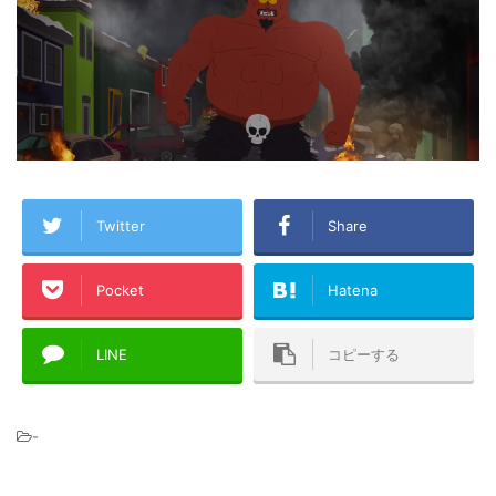
Twitter
Share
Pocket
Hatena
LINE
コピーする
-