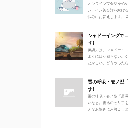
オンライン英会話を始
ンライン英会話を続け
悩みにお答えします。 &n 
シャドーイングで
す】
英語力は、シャドーイ
ように口が回らない。
どかしい。どうやったら、
雷の呼吸・壱ノ型
す】
雷の呼吸・壱ノ型「霹
いなぁ。善逸のセリフ
んなお悩みにお答えします