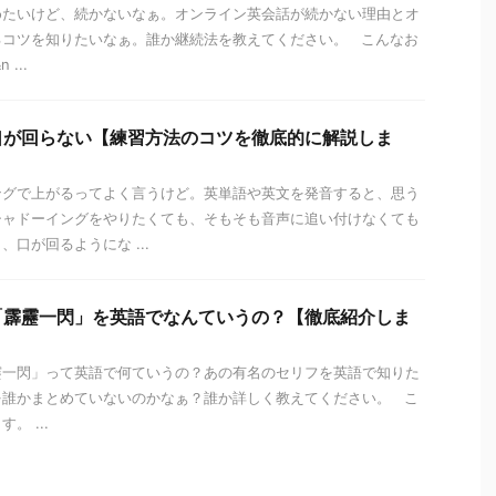
めたいけど、続かないなぁ。オンライン英会話が続かない理由とオ
るコツを知りたいなぁ。誰か継続法を教えてください。 こんなお
...
口が回らない【練習方法のコツを徹底的に解説しま
ングで上がるってよく言うけど。英単語や英文を発音すると、思う
シャドーイングをやりたくても、そもそも音声に追い付けなくても
口が回るようにな ...
「霹靂一閃」を英語でなんていうの？【徹底紹介しま
靂一閃」って英語で何ていうの？あの有名のセリフを英語で知りた
を誰かまとめていないのかなぁ？誰か詳しく教えてください。 こ
。 ...