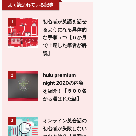
よく読まれている記事
初心者が英語を話せ
1
るようになる具体的
な手順５つ【６か月
で上達した筆者が解
説】
hulu premium
2
night 2020の内容
を紹介！【５００名
から選ばれた話】
オンライン英会話の
3
初心者が失敗しない