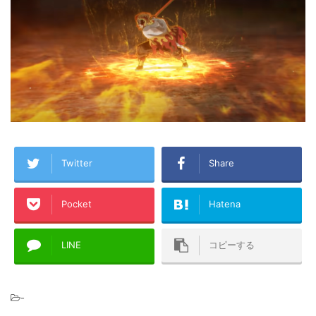
Twitter
Share
Pocket
Hatena
LINE
コピーする
-