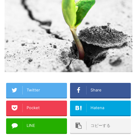
Twitter
Share
Pocket
Hatena
LINE
コピーする