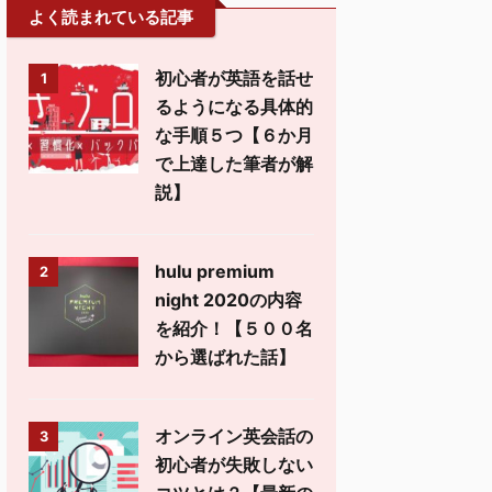
よく読まれている記事
初心者が英語を話せ
1
るようになる具体的
な手順５つ【６か月
で上達した筆者が解
説】
hulu premium
2
night 2020の内容
を紹介！【５００名
から選ばれた話】
オンライン英会話の
3
初心者が失敗しない