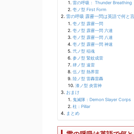
雷の呼吸： Thunder Breathing
壱ノ型 First Form
雷の呼吸 霹靂一閃は英語で何と
壱ノ型 霹靂一閃
壱ノ型 霹靂一閃 六連
壱ノ型 霹靂一閃 八連
壱ノ型 霹靂一閃 神速
弐ノ型 稲魂
参ノ型 緊蚊成雷
肆ノ型 遠雷
伍ノ型 熱界雷
陸ノ型 雷轟雷轟
漆ノ型 炎雷神
おまけ
鬼滅隊：Demon Slayer Corps
柱：Pillar
まとめ