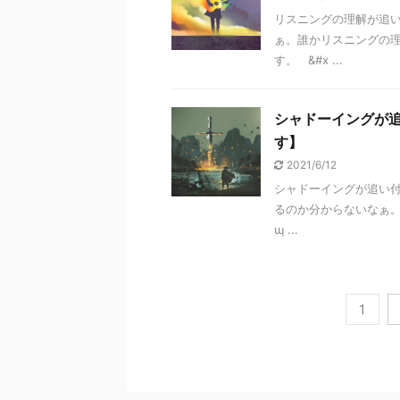
リスニングの理解が追
ぁ。誰かリスニングの
す。 &#x ...
シャドーイングが
す】
2021/6/12
シャドーイングが追い
るのか分からないなぁ
ɰ ...
1