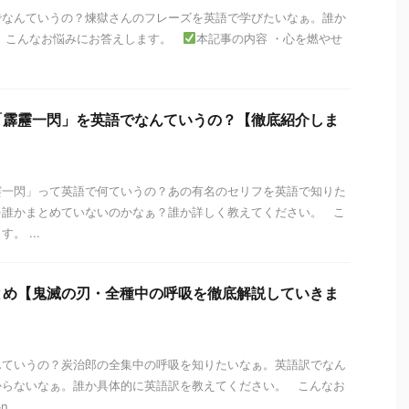
でなんていうの？煉獄さんのフレーズを英語で学びたいなぁ。誰か
。 こんなお悩みにお答えします。
本記事の内容 ・心を燃やせ
「霹靂一閃」を英語でなんていうの？【徹底紹介しま
靂一閃」って英語で何ていうの？あの有名のセリフを英語で知りた
を誰かまとめていないのかなぁ？誰か詳しく教えてください。 こ
。 ...
とめ【鬼滅の刃・全種中の呼吸を徹底解説していきま
んていうの？炭治郎の全集中の呼吸を知りたいなぁ。英語訳でなん
からないなぁ。誰か具体的に英語訳を教えてください。 こんなお
...