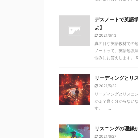
デスノートで英語
よ】
2021/6/13
真面目な英語教材での
ノートって、英語勉強
悩みにお答えします。 &n 
リーディングとリ
2021/5/22
リーディングとリスニ
かぁ？良く分からない
す。  ...
リスニングの理解
2021/6/27