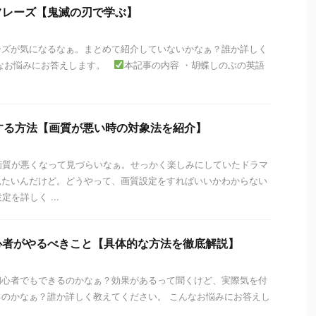
フレーズ【鬼滅の刃で学ぶ】
ーズが気になるなぁ。まとめて紹介していないかなぁ？誰か詳しく
んなお悩みにお答えします。
本記事の内容 ・胡蝶しのぶの英語
定する方法【画質が悪い時の対象法を紹介】
然画質が悪くなって見づらいなぁ。せっかく楽しみにしていたドラマ
見たいんだけど。どうやって、画質設定をすればいいかわからない
定を詳しく ...
心者がやるべきこと【具体的な方法を徹底解説】
初心者でもできるのかなぁ？効果があるって聞くけど、実際気を付
のかなぁ？誰か詳しく教えてください。 こんなお悩みにお答えし