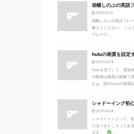
胡蝶しのぶの英語
2021/5/10
胡蝶しのぶの英語フレ
教えてください。 こ
フレーズ ...
huluの画質を設
2021/4/24
huluを見ていて、突
や映画は最高の画像で
なぁ。誰かhuluの画質設
シャドーイング初
2021/4/24
シャドーイングって、
けるべきところってある
ます。
...