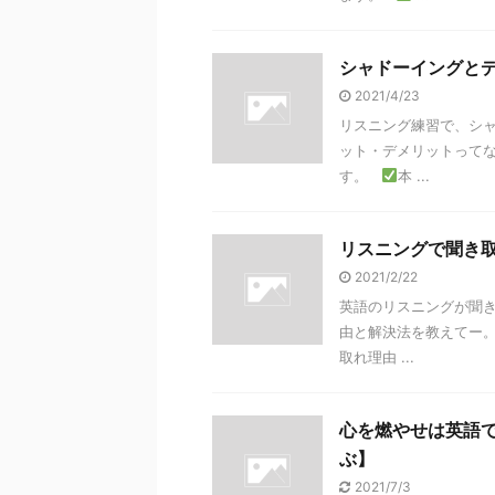
シャドーイングと
2021/4/23
リスニング練習で、シ
ット・デメリットってな
す。
本 ...
リスニングで聞き
2021/2/22
英語のリスニングが聞
由と解決法を教えてー
取れ理由 ...
心を燃やせは英語
ぶ】
2021/7/3