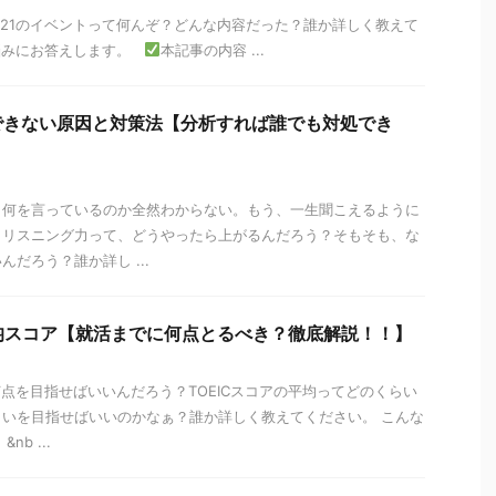
night 2021のイベントって何んぞ？どんな内容だった？誰か詳しく教えて
悩みにお答えします。
本記事の内容 ...
できない原因と対策法【分析すれば誰でも対処でき
。何を言っているのか全然わからない。もう、一生聞こえるように
？リスニング力って、どうやったら上がるんだろう？そもそも、な
だろう？誰か詳し ...
平均スコア【就活までに何点とるべき？徹底解説！！】
、何点を目指せばいいんだろう？TOEICスコアの平均ってどのくらい
いを目指せばいいのかなぁ？誰か詳しく教えてください。 こんな
b ...