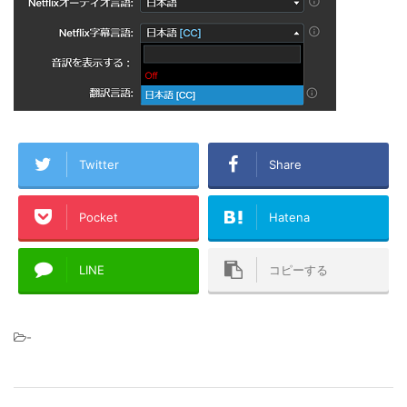
Twitter
Share
Pocket
Hatena
LINE
コピーする
-