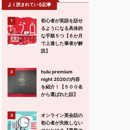
よく読まれている記事
初心者が英語を話せ
1
るようになる具体的
な手順５つ【６か月
で上達した筆者が解
説】
hulu premium
2
night 2020の内容
を紹介！【５００名
から選ばれた話】
オンライン英会話の
3
初心者が失敗しない