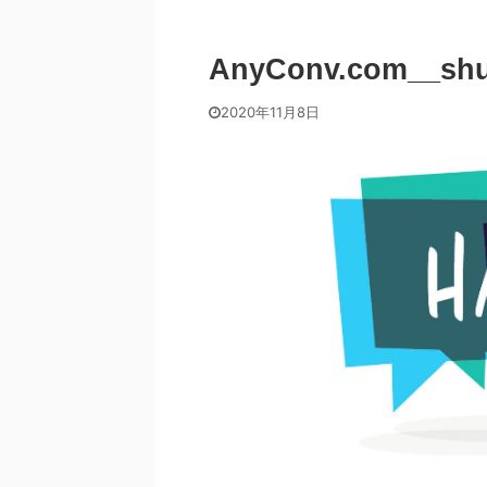
AnyConv.com__shut
2020年11月8日