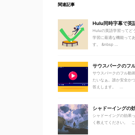
関連記事
Hulu同時字幕で英
Huluの英語学習ってど
学習に最適な機能って
す。 &nbsp ...
サウスパークのフ
サウスパークのフル動
たいなぁ。誰か安全か
答えします。 ...
シャドーイングの
シャドーイングの効果
く教えてください。 