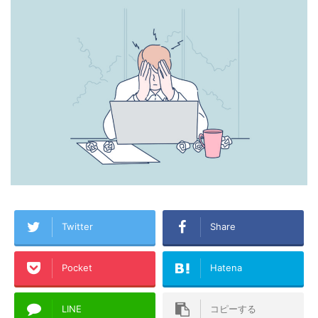
Twitter
Share
Pocket
Hatena
LINE
コピーする