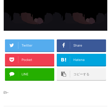
Twitter
Share
Pocket
Hatena
LINE
コピーする
-