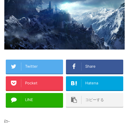
Twitter
Share
Pocket
Hatena
LINE
コピーする
-