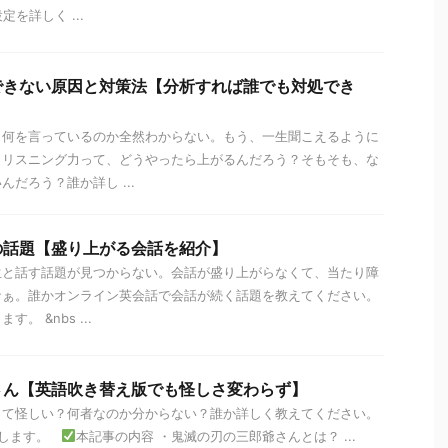
定を詳しく ...
できない原因と対策法【分析すれば誰でも対処でき
。何を言っているのか全然わからない。もう、一生聞こえるように
？リスニング力って、どうやったら上がるんだろう？そもそも、な
だろう？誰か詳し ...
の話題【盛り上がる会話を紹介】
生と話す話題が見つからない。会話が盛り上がらなくて、当たり障
なぁ。誰かオンライン英会話で会話が続く話題を教えてください。
。 &nbs ...
さん【英語吹き替え版でも怪しさ変わらず】
って怪しい？何者なのか分からない？誰か詳しく教えてください。
えします。
本記事の内容 ・鬼滅の刃の三郎爺さんとは？ ...