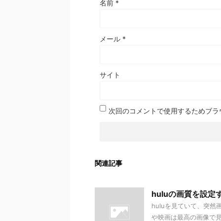
名前
*
メール
*
サイト
次回のコメントで使用するためブラ
関連記事
huluの画質を設
huluを見ていて、突
や映画は最高の画像で