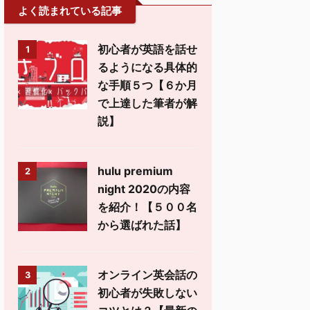
よく読まれている記事
初心者が英語を話せ
1
るようになる具体的
な手順５つ【６か月
で上達した筆者が解
説】
hulu premium
2
night 2020の内容
を紹介！【５００名
から選ばれた話】
オンライン英会話の
3
初心者が失敗しない