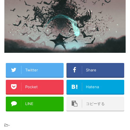
Twitter
Share
Pocket
Hatena
LINE
コピーする
-