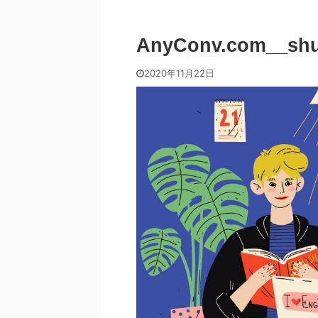
AnyConv.com__shut
2020年11月22日