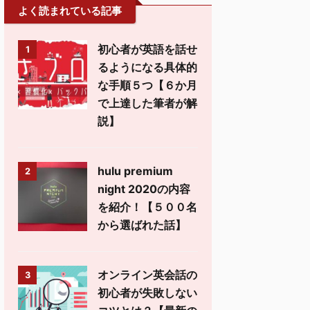
よく読まれている記事
初心者が英語を話せ
1
るようになる具体的
な手順５つ【６か月
で上達した筆者が解
説】
hulu premium
2
night 2020の内容
を紹介！【５００名
から選ばれた話】
オンライン英会話の
3
初心者が失敗しない