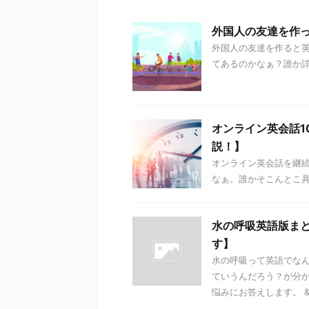
外国人の友達を作
外国人の友達を作ると
てあるのかなぁ？誰か
オンライン英会話1
説！】
オンライン英会話を継
なぁ。誰かそこんとこ
水の呼吸英語版ま
す】
水の呼吸って英語でな
ていうんだろう？が分
悩みにお答えします。 &n 