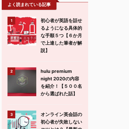
よく読まれている記事
初心者が英語を話せ
1
るようになる具体的
な手順５つ【６か月
で上達した筆者が解
説】
hulu premium
2
night 2020の内容
を紹介！【５００名
から選ばれた話】
オンライン英会話の
3
初心者が失敗しない