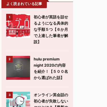
よく読まれている記事
初心者が英語を話せ
1
るようになる具体的
な手順５つ【６か月
で上達した筆者が解
説】
hulu premium
2
night 2020の内容
を紹介！【５００名
から選ばれた話】
オンライン英会話の
3
初心者が失敗しない