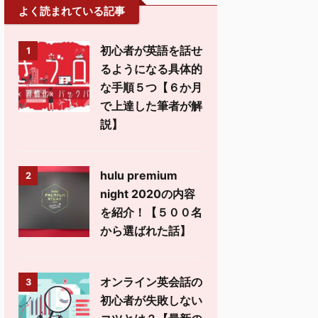
よく読まれている記事
初心者が英語を話せ
1
るようになる具体的
な手順５つ【６か月
で上達した筆者が解
説】
hulu premium
2
night 2020の内容
を紹介！【５００名
から選ばれた話】
オンライン英会話の
3
初心者が失敗しない