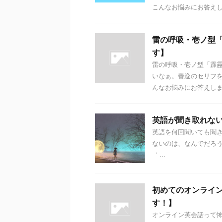
こんなお悩みにお答えしま
雷の呼吸・壱ノ型
す】
雷の呼吸・壱ノ型「霹
いなぁ。善逸のセリフ
んなお悩みにお答えします
英語が聞き取れな
英語を何回聞いても聞
ないのは、なんでだろ
' ...
初めてのオンライ
す！】
オンライン英会話って