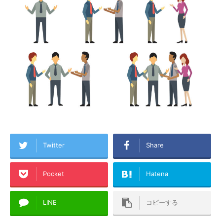
Twitter
Share
Pocket
Hatena
LINE
コピーする