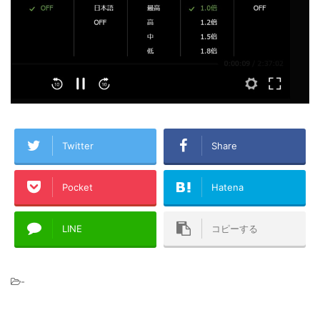
Twitter
Share
Pocket
Hatena
LINE
コピーする
-