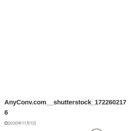
AnyConv.com__shutterstock_172260217
6
2020年11月1日