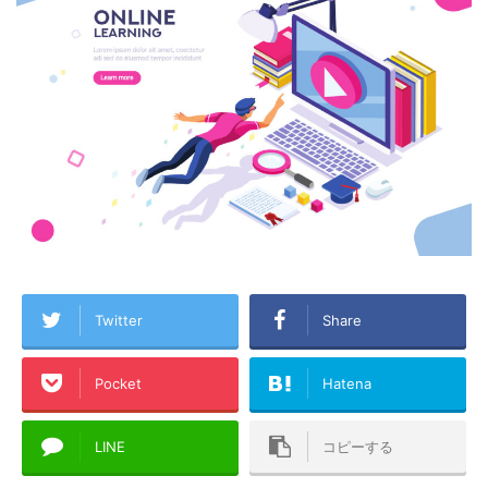
Twitter
Share
Pocket
Hatena
LINE
コピーする