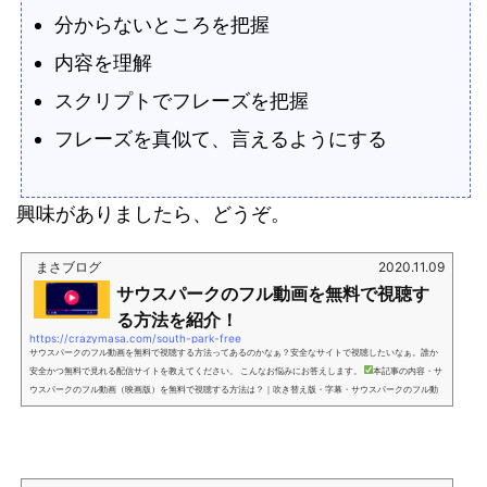
分からないところを把握
内容を理解
スクリプトでフレーズを把握
フレーズを真似て、言えるようにする
興味がありましたら、どうぞ。
まさブログ
2020.11.09
サウスパークのフル動画を無料で視聴す
る方法を紹介！
https://crazymasa.com/south-park-free
サウスパークのフル動画を無料で視聴する方法ってあるのかなぁ？安全なサイトで視聴したいなぁ。誰か
安全かつ無料で見れる配信サイトを教えてください。 こんなお悩みにお答えします。
本記事の内容・サ
ウスパークのフル動画（映画版）を無料で視聴する方法は？｜吹き替え版・字幕・サウスパークのフル動
画（通常版）を無料で視聴する方法は？｜吹き替え版・字幕・Youtubeで見れるの？・サウスパークのあ
らすじ・サウスパークのキャスト・声優・サウスパークのDVD・ブルーレイ
本記事の信頼性こ...