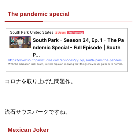
The pandemic special
South Park United States
2 Users
170 Pockets
South Park - Season 24, Ep. 1 - The Pa
ndemic Special - Full Episode | South
P...
https://www.southparkstudios.com/episodes/yy0vjs/south-park-the-pandemic-special-season-24-ep-1
With the school on lock-down, Butters flips out knowing that things may never go back to normal.
コロナを取り上げた問題作。
流石サウスパークですね。
Mexican Joker