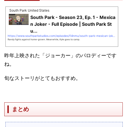
South Park United States
South Park - Season 23, Ep. 1 - Mexica
n Joker - Full Episode | South Park St
u...
https://www.southparkstudios.com/episodes/fi4nmu/south-park-mexican-joker-season-23-ep-1
Randy fights against home-grown. Meanwhile, Kyle goes to camp.
昨年上映された「ジョーカー」のパロディーです
ね。
旬なストーリがとてもおすすめ。
まとめ