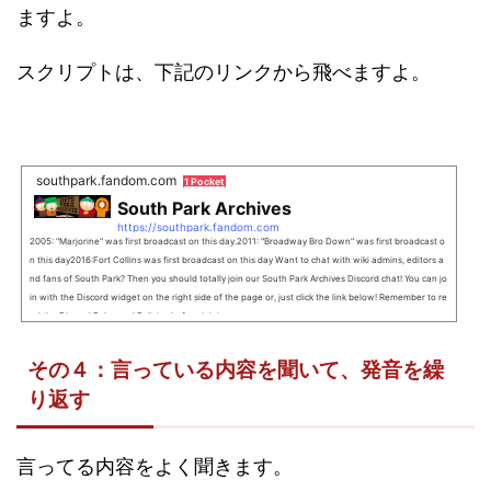
ますよ。
スクリプトは、下記のリンクから飛べますよ。
southpark.fandom.com
1 Pocket
South Park Archives
https://southpark.fandom.com
2005: "Marjorine" was first broadcast on this day.2011: "Broadway Bro Down" was first broadcast o
n this day2016:Fort Collins was first broadcast on this day Want to chat with wiki admins, editors a
nd fans of South Park? Then you should totally join our South Park Archives Discord chat! You can jo
in with the Discord widget on the right side of the page or, just click the link below! Remember to re
ad the Discord Rules and Policies before joining.
その４：言っている内容を聞いて、発音を繰
り返す
言ってる内容をよく聞きます。