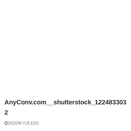
AnyConv.com__shutterstock_122483303
2
2020年11月22日