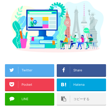
Twitter
Share
Pocket
Hatena
LINE
コピーする