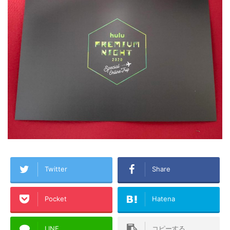
Twitter
Share
Pocket
Hatena
LINE
コピーする