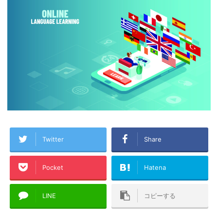
Twitter
Share
Pocket
Hatena
LINE
コピーする