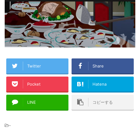
Twitter
Share
Pocket
Hatena
LINE
コピーする
-