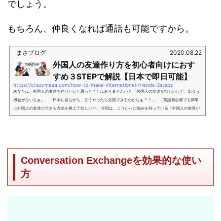
でしょう。
もちろん、仲良くなれば通話も可能ですから。
まさブログ
2020.08.22
外国人の友達作り方を初心者向けにおす
すめ３STEPで解説【日本で即日可能】
https://crazymasa.com/how-to-make-international-friends-3steps
あなたは、外国人の友達を作りたいと思ったことはありませんか？ 「外国人の友達が欲しいけど、出会う
機会がないなぁ」、「日本に居ながら、どうやったら交流できるのかなぁ？？」、「英語初心者でも簡単
に外国人の友達ができる方法を教えて欲しいー」 今回は、こういった悩みを持っている「外国人の友達が
欲しい、英語学習の初心者」に向けて、「日本に居ながら簡単に外国人の友達ができる方法」を紹介した
いと思います。 この記事を書いている私は、「英語を話せない、使えない状態からでも外国人の友達を作
る方法」...
Conversation Exchangeを
効果的な使い
方