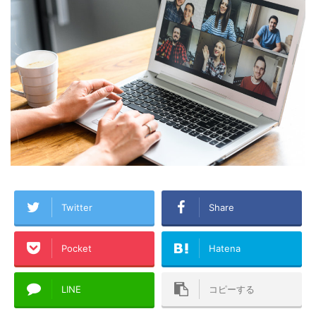
Twitter
Share
Pocket
Hatena
LINE
コピーする